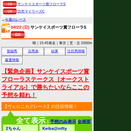
GII
サンケイスポーツ賞フローラS
GII
読売マイラーズC
→
今週のレース
04/22 (日)
サンケイスポーツ賞フローラS
GII
晴｜15:45発走｜東京｜芝・左 2000m
登録馬
出馬表
結果
注目馬情報
厳選情報
【緊急企画】サンケイスポーツ賞
フローラステークス［オークスト
ライアル］で勝ちたいならここの
予想を頼れ！
【ヴェロニカグレース】の注目情報！
全て表示
｜
予想のみ表示
|
全画面
2ちゃん
Keiba@nifty