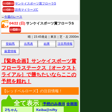
GII
サンケイスポーツ賞フローラS
GII
読売マイラーズC
→
今週のレース
04/22 (日)
サンケイスポーツ賞フローラS
GII
晴｜15:45発走｜東京｜芝・左 2000m
登録馬
出馬表
結果
注目馬情報
厳選情報
【緊急企画】サンケイスポーツ賞
フローラステークス［オークスト
ライアル］で勝ちたいならここの
予想を頼れ！
【レッドベルローズ】の注目情報！
全て表示
｜
予想のみ表示
|
全画面
2ちゃん
Keiba@nifty