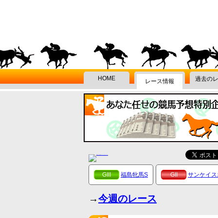
HOME
過去の
レース情報
GIII
福島牝馬S
GII
サンケイス
→
今週のレース