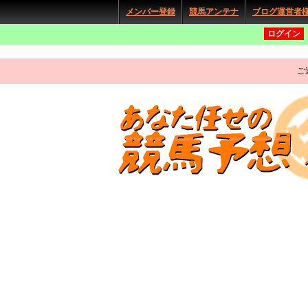
メンバー登録
競馬アンテナ
ブログ運営者
ログイン
ご