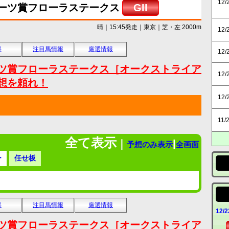
12/
ーツ賞フローラステークス
GII
晴｜15:45発走｜東京｜芝・左 2000m
12/
果
注目馬情報
厳選情報
12/
ツ賞フローラステークス［オークストライア
12/
想を頼れ！
12/
11/
全て表示
｜
|
予想のみ表示
全画面
ー
任せ板
果
注目馬情報
厳選情報
12/2
ツ賞フローラステークス［オークストライア