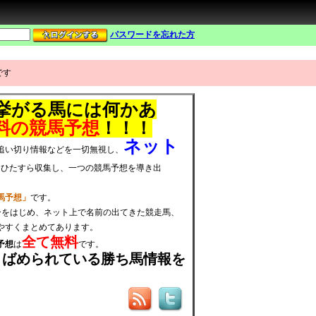
パスワードを忘れた方
です
挙がる馬には何かあ
料の競馬予想
！！！
ネット
追い切り情報などを一切無視し、
をひたすら収集し、一つの競馬予想を導き出
馬予想」
です。
ーをはじめ、ネット上で名前の出てきた競走馬、
やすくまとめてあります。
全て無料
予想
は
です。
りばめられている勝ち馬情報を
！