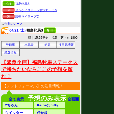
GIII
福島牝馬S
GII
サンケイスポーツ賞フローラS
GII
読売マイラーズC
→
今週のレース
04/21 (土)
福島牝馬S
GIII
晴｜15:25発走｜福島｜芝・右 1800m
登録馬
出馬表
結果
注目馬情報
厳選情報
【緊急企画】福島牝馬ステークス
で勝ちたいならここの予想を頼
れ！
【ノットフォーマル】の注目情報！
予想のみ表示
全て表示
｜
|
全画面
2ちゃん
Keiba@nifty
ツイッター
任せ板