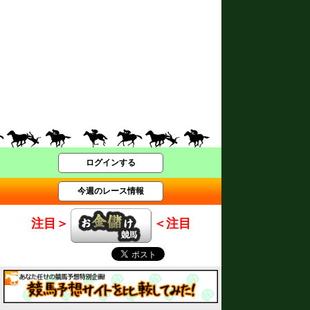
ログインする
今週のレース情報
注目＞
＜注目