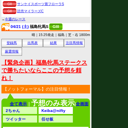
GII
サンケイスポーツ賞フローラS
GII
読売マイラーズC
→
今週のレース
04/21 (土)
福島牝馬S
GIII
晴｜15:25発走｜福島｜芝・右 1800m
登録馬
出馬表
結果
注目馬情報
厳選情報
【緊急企画】福島牝馬ステークス
で勝ちたいならここの予想を頼
れ！
【ノットフォーマル】の注目情報！
予想のみ表示
全て表示
｜
|
全画面
2ちゃん
Keiba@nifty
ツイッター
任せ板