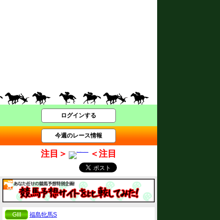
ログインする
今週のレース情報
注目＞
＜注目
GIII
福島牝馬S