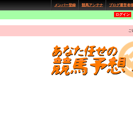
メンバー登録
競馬アンテナ
ブログ運営者
ログイン
ご