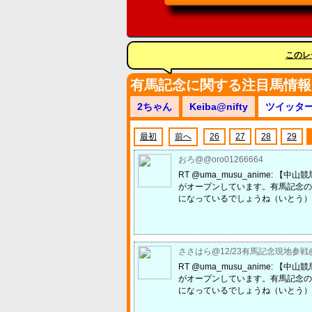
このレ
有馬記念に関する注目馬情報
2ちゃん
Keiba@nifty
ツイッタ
最初
前へ
26
27
28
29
おろ@@oro01266664
RT @uma_musu_anime:
がオープンしています。有馬記念の
になっているでしょうね（いとう）
ささはら@12/23有馬記念現地参戦@sa
RT @uma_musu_anime:
がオープンしています。有馬記念の
になっているでしょうね（いとう）