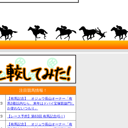
注目競馬情報！
【有馬記念】 オジュウ長山オーナー「有
23
馬3着以内なら、来年はドバイ宝塚凱旋門し
か使わないつもり」
23
【レース予想】第63回 有馬記念(GⅠ)
【有馬記念】 オジュウ長山オーナー「有