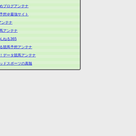
めブログアンテナ
予想＠最強サイト
Pアンテナ
馬アンテナ
んねる365
る競馬予想アンテナ
！データ競馬アンテナ
ッドスポーツの真髄